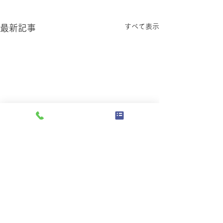
すべて表示
最新記事
【7月からの営業時間変更
のお知らせ】
コメント
いつも深山峠アートパークを