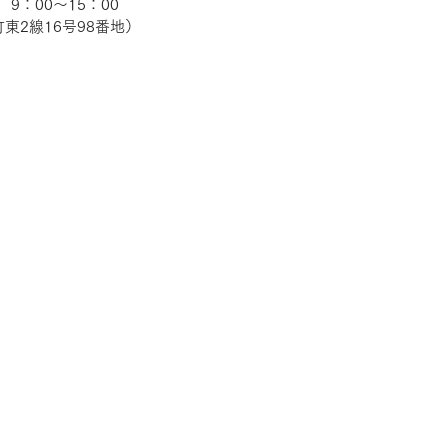
　9：00～15：00
東2線16号98番地）