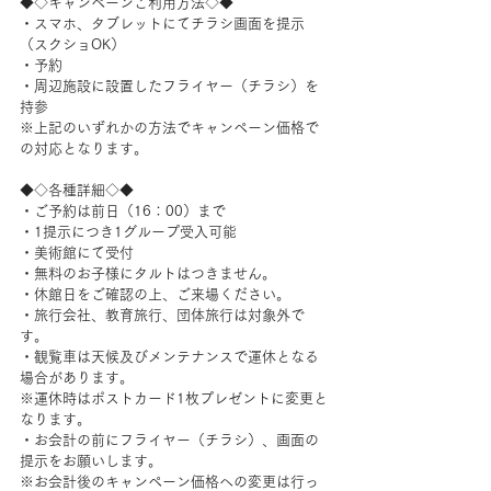
◆◇キャンペーンご利用方法◇◆
・スマホ、タブレットにてチラシ画面を提示
（スクショOK）
・予約
・周辺施設に設置したフライヤー（チラシ）を
持参
※上記のいずれかの方法でキャンペーン価格で
の対応となります。
◆◇各種詳細◇◆
・ご予約は前日（16：00）まで
・1提示につき1グループ受入可能
・美術館にて受付
・無料のお子様にタルトはつきません。
・休館日をご確認の上、ご来場ください。
・旅行会社、教育旅行、団体旅行は対象外で
す。
・観覧車は天候及びメンテナンスで運休となる
場合があります。
※運休時はポストカード1枚プレゼントに変更と
なります。
・お会計の前にフライヤー（チラシ）、画面の
提示をお願いします。
※お会計後のキャンペーン価格への変更は行っ