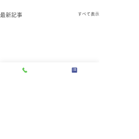
すべて表示
最新記事
【7月からの営業時間変更
のお知らせ】
コメント
いつも深山峠アートパークを