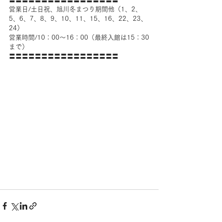
営業日/土日祝、旭川冬まつり期間他（1、2、
5、6、7、8、9、10、11、15、16、22、23、
24）
営業時間/10：00～16：00（最終入館は15：30
まで）
〓〓〓〓〓〓〓〓〓〓〓〓〓〓〓〓〓