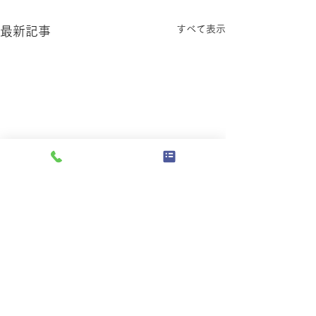
すべて表示
最新記事
【7月からの営業時間変更
のお知らせ】
コメント
いつも深山峠アートパークを