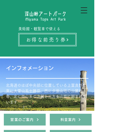
美術館・観覧車で使える
お得な前売り券
インフォメーション
北海道のほぼ中央部に位置している上富良野町
東に大雪山系十勝岳、西に夕張山地の山麓地
帯、北に両山系の山麓と三方を山岳に囲まれて
います
営業のご案内
料金案内