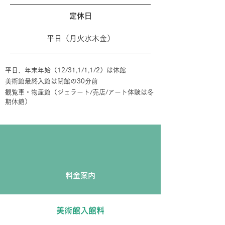
定休日
平日（月火水木金）
平日、年末年始（12/31,1/1,1/2）は休館
美術館最終入館は閉館の30分前
​観覧車・物産館（ジェラート/売店/アート体験は冬
期休館）
料金案内
美術館入館料